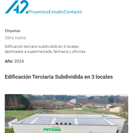
Proyectos
Estudio
Contacto
A2
proyectos
Etiquetas
Obra nueva
Edificación terciario subdividido en 3 locales,
destinados a supermercado, farmacia y oficinas.
Año:
2024
Edificación Terciaria Subdividida en 3 locales